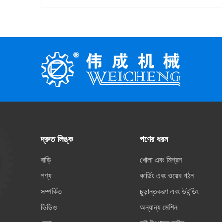
দ্রুত লিঙ্ক
পণের ধরন
বাড়ি
খোলা এবং মিশ্রন
পণ্য
কার্ডিং এবং ওয়েব গঠন
সম্পর্কিত
চূড়ান্তকরণ এবং উইন্ডিং
ভিডিও
অন্যান্য মেশিন