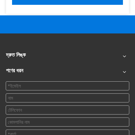
দ্রুত লিঙ্ক
পণের ধরন