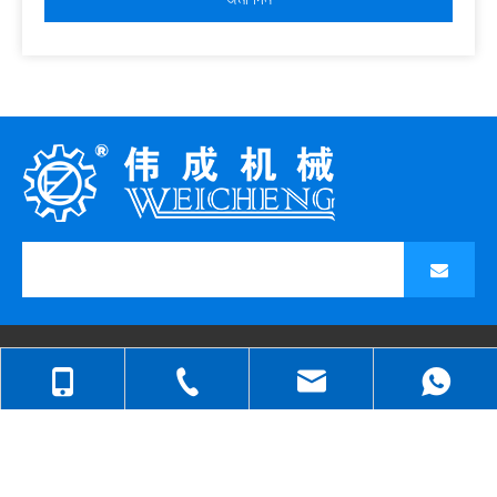
দ্রুত লিঙ্ক
পণের ধরন