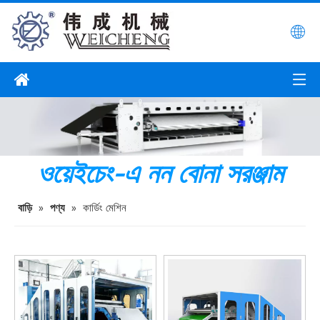
ওয়েইচেং-এ নন বোনা সরঞ্জাম
বাড়ি
»
পণ্য
»
কার্ডিং মেশিন