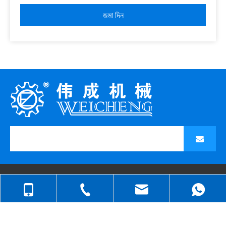
জমা দিন
দ্রুত লিঙ্ক
পণের ধরন