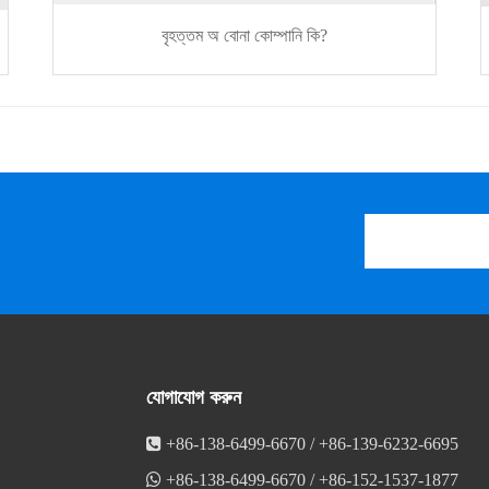
বৃহত্তম অ বোনা কোম্পানি কি?
যোগাযোগ করুন

+86-138-6499-6670 / +86-139-6232-6695

+86-138-6499-6670 / +86-152-1537-1877