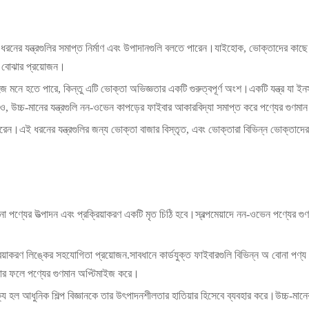
নের যন্ত্রগুলির সমাপ্ত নির্মাণ এবং উপাদানগুলি বলতে পারেন।যাইহোক, ভোক্তাদের কাছে এই ধর
ার বোঝার প্রয়োজন।
 মনে হতে পারে, কিন্তু এটি ভোক্তা অভিজ্ঞতার একটি গুরুত্বপূর্ণ অংশ।একটি যন্ত্র যা ইনস্
়াও, উচ্চ-মানের যন্ত্রগুলি নন-ওভেন কাপড়ের ফাইবার আকারবিদ্যা সমাপ্ত করে পণ্যের গুণ
করেন।এই ধরনের যন্ত্রগুলির জন্য ভোক্তা বাজার বিস্তৃত, এবং ভোক্তারা বিভিন্ন ভোক্
না পণ্যের উত্পাদন এবং প্রক্রিয়াকরণ একটি মৃত চিঠি হবে।স্বল্পমেয়াদে নন-ওভেন পণ্যের 
য়াকরণ লিঙ্কের সহযোগিতা প্রয়োজন.সাবধানে কার্ডযুক্ত ফাইবারগুলি বিভিন্ন অ বোনা পণ্য 
ার ফলে পণ্যের গুণমান অপ্টিমাইজ করে।
্য হল আধুনিক শিল্প বিজ্ঞানকে তার উৎপাদনশীলতার হাতিয়ার হিসেবে ব্যবহার করে।উচ্চ-মানের য