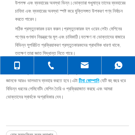
উপলক্ষ এবং ব্যবহারের অবস্থা ভিন্ন।ভোক্তারা শুধুমাত্র তাদের ব্যবহারের
চাহিদা এবং ব্যবহারের অবস্থা স্পষ্ট করে যুক্তিসঙ্গত উপকরণ পণ্য নির্বাচন
করতে পারেন।
সঠিক প্রস্তুতকারক চয়ন করুন।প্রস্তুতকারক হল ওয়েব লেইং মেশিনের
পণ্যের গুণমান নিয়ন্ত্রণের মূল এবং চাবিকাঠি।যতক্ষণ না ভোক্তাদের বাজারে
বিভিন্ন সুপরিচিত প্রক্রিয়াকরণ প্রস্তুতকারকদের প্রাথমিক ধারণা থাকে,
ততক্ষণ তারা জ্ঞাত সিদ্ধান্ত নিতে পারে।
+86-138-6499-6670
+86-512-5258-1232
judyzhuhaix
সংক্ষেপে, ভোক্তাদের একটি উচ্চ-মানের ক্রস ল্যাপার বেছে নিতে তাদের বাজারের
জ্ঞানকে আরও ভালভাবে ব্যবহার করতে হবে।এটা
চীনা কোম্পানি
যেটি বহু বছর ধরে
+86-139-6232-6695
jasehou@126
বিভিন্ন ধরনের লেমিনেটিং মেশিন তৈরি ও প্রক্রিয়াজাত করছে এবং আমরা
ভোক্তাদের স্বার্থকে অগ্রাধিকার দেব।
হোম স্বয়ংক্রিয় ক্রস ল্যাপার