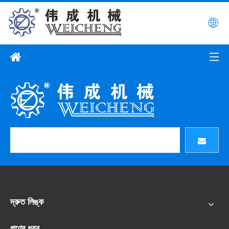
দ্রুত লিঙ্ক
পণের ধরন