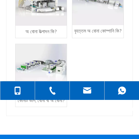
বৃহত্তম অ বোনা কোম্পানি কি?
অ বোনা উত্পাদন কি?
+86-138-6499-6670
+86-512-5258-1232
judyzhuhaix
কোনটি ভাল, বোনা বা অ বোনা?
+86-139-6232-6695
jasehou@126