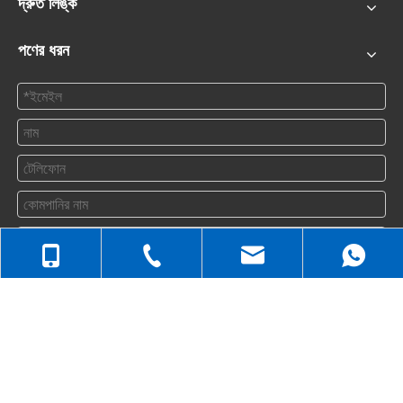
দ্রুত লিঙ্ক
পণের ধরন
জমা দিন
+86-512-5258-1232
যোগাযোগ করুন