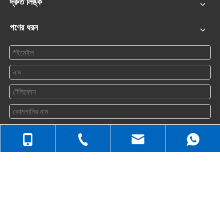
দ্রুত লিঙ্ক
পণের ধরন
জমা দিন
+86-512-5258-1232
যোগাযোগ করুন