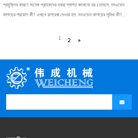
প্রযুক্তির কারণে অনেক গ্রাহকদের দ্বারা স্বাগত জানানো হয়।তাহলে, ননওভেন
কাপড়ের প্রয়োগ কী? এখানে রূপরেখা দেওয়া হল: ননওভেন কাপড়ের সুবিধা কী?
ননওভেন কাপড়ের প্রয়োগ কী?
1
2
»