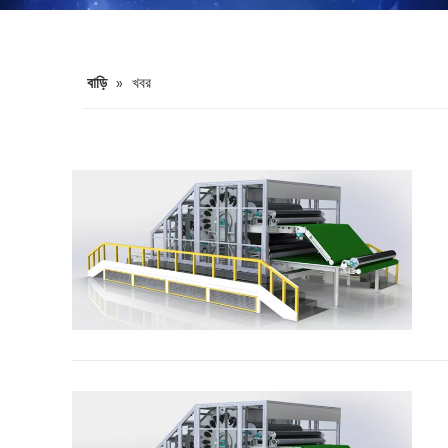
বাড়ি
»
খবর