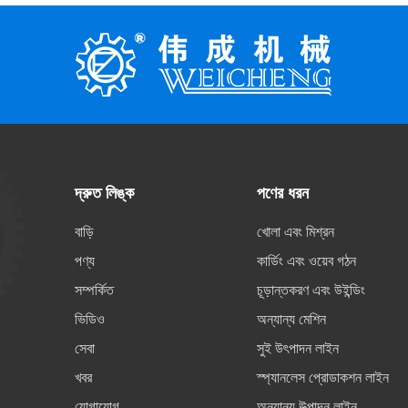
দ্রুত লিঙ্ক
পণের ধরন
বাড়ি
খোলা এবং মিশ্রন
পণ্য
কার্ডিং এবং ওয়েব গঠন
সম্পর্কিত
চূড়ান্তকরণ এবং উইন্ডিং
ভিডিও
অন্যান্য মেশিন
সেবা
সুই উৎপাদন লাইন
খবর
স্প্যানলেস প্রোডাকশন লাইন
যোগাযোগ
অন্যান্য উত্পাদন লাইন