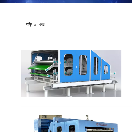
বাড়ি
»
খবর