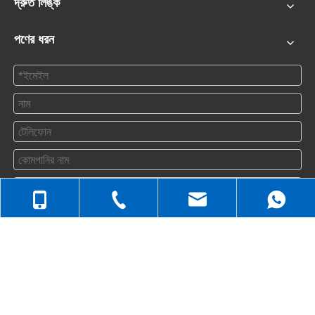
দ্রুত লিঙ্ক
পণের ধরন
জমা দিন
+86-512-5258-1232
যোগাযোগ করুন