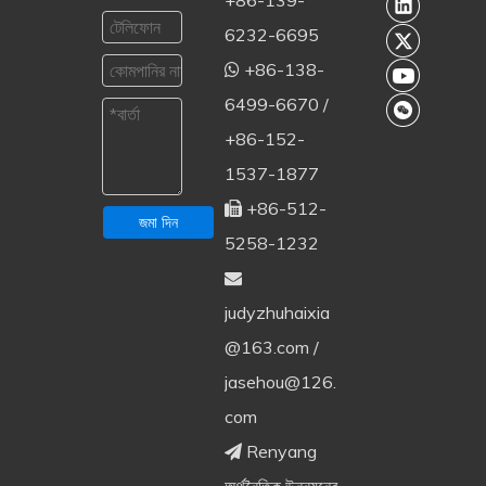
+86-139-
6232-6695
+86-138-

6499-6670 /
+86-152-
1537-1877
+86-512-

জমা দিন
5258-1232

judyzhuhaixia
@163.com
/
jasehou@126.
com
Renyang
