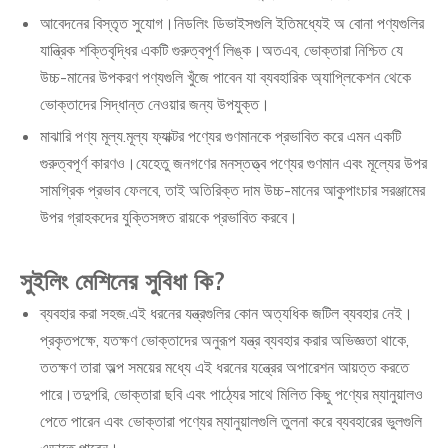
আবেদনের বিস্তৃত সুযোগ।নিডলিং ডিভাইসগুলি ইতিমধ্যেই অ বোনা পণ্যগুলির
যান্ত্রিক শক্তিবৃদ্ধির একটি গুরুত্বপূর্ণ লিঙ্ক।অতএব, ভোক্তারা নিশ্চিত যে
উচ্চ-মানের উপকরণ পণ্যগুলি খুঁজে পাবেন যা ব্যবহারিক অ্যাপ্লিকেশন থেকে
ভোক্তাদের সিদ্ধান্ত নেওয়ার জন্য উপযুক্ত।
মাঝারি পণ্য মূল্য.মূল্য ফ্যাক্টর পণ্যের গুণমানকে প্রভাবিত করে এমন একটি
গুরুত্বপূর্ণ কারণও।যেহেতু জনগণের মনস্তত্ত্ব পণ্যের গুণমান এবং মূল্যের উপর
সামগ্রিক প্রভাব ফেলবে, তাই অতিরিক্ত দাম উচ্চ-মানের আকুপাংচার সরঞ্জামের
উপর গ্রাহকদের যুক্তিসঙ্গত রায়কে প্রভাবিত করবে।
সুইলিং মেশিনের সুবিধা কি?
ব্যবহার করা সহজ.এই ধরনের যন্ত্রগুলির কোন অত্যধিক জটিল ব্যবহার নেই।
প্রকৃতপক্ষে, যতক্ষণ ভোক্তাদের অনুরূপ যন্ত্র ব্যবহার করার অভিজ্ঞতা থাকে,
ততক্ষণ তারা অল্প সময়ের মধ্যে এই ধরনের যন্ত্রের অপারেশন আয়ত্ত করতে
পারে।তদুপরি, ভোক্তারা ছবি এবং পাঠ্যের সাথে মিলিত কিছু পণ্যের ম্যানুয়ালও
পেতে পারেন এবং ভোক্তারা পণ্যের ম্যানুয়ালগুলি তুলনা করে ব্যবহারের ভুলগুলি
এড়াতে পারেন।