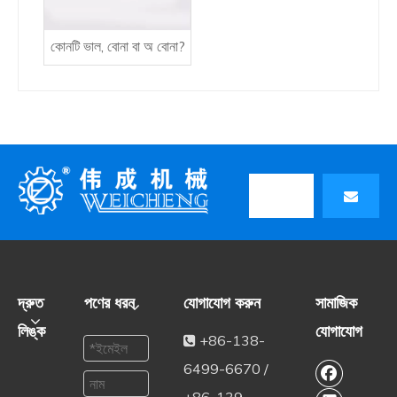
কোনটি ভাল, বোনা বা অ বোনা?
দ্রুত
পণের ধরন
যোগাযোগ করুন
সামাজিক
লিঙ্ক
যোগাযোগ
+86-138-

6499-6670 /