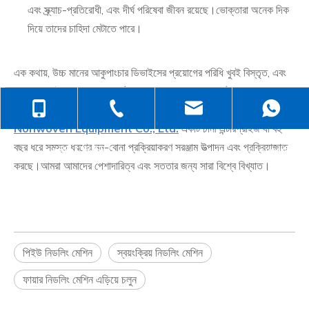
এবং স্ক্র্যাচ-প্রতিরোধী, এবং দীর্ঘ পরিষেবা জীবন রয়েছে।ভোক্তারা অনেক দিক
দিয়ে তাদের চাহিদা মেটাতে পারে।
এক কথায়, উচ্চ মানের আকুপাংচার ডিভাইসের প্রয়োগের পরিধি খুবই বিস্তৃত, এবং
ভোক্তারা এই ধরনের যন্ত্রের সর্বোচ্চ মান আরও ভালভাবে প্রদর্শন করতে তাদের
+86-138-6499-6670
+86-512-5258-1232
judyzhuhaix
বুদ্ধিমত্তার জন্য সম্পূর্ণ খেলা দিতে পারে।
Changshu Weicheng
Nonwoven Equipment Co., Ltd.
একটি চীনা এন্টারপ্রাইজ যা বহু
বছর ধরে সমস্ত ধরণের নন-বোনা প্রক্রিয়াকরণ সরঞ্জাম উত্পাদন এবং প্রক্রিয়াজাত
+86-139-6232-6695
jasehou@126
করছে।আমরা আমাদের পেশাদারিত্ব এবং সততার জন্য সারা বিশ্বে বিখ্যাত।
পিইউ নিডলিং মেশিন
স্বয়ংক্রিয় নিডলিং মেশিন
ফায়ার নিডলিং মেশিন এড়িয়ে চলুন