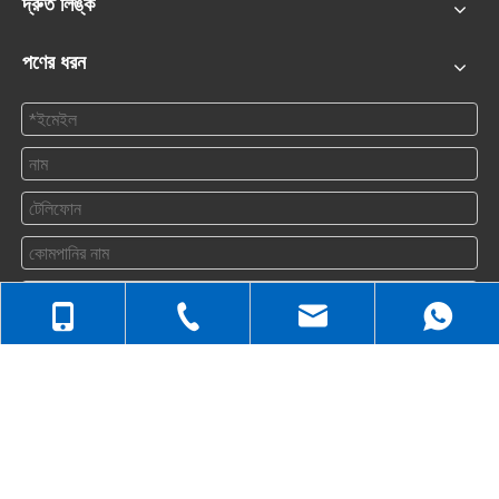
দ্রুত লিঙ্ক
পণের ধরন
জমা দিন
+86-512-5258-1232
যোগাযোগ করুন