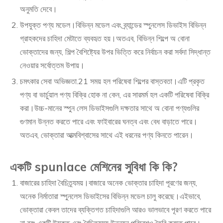
অনুমতি দেবে।
উপযুক্ত পণ্য মডেল।বিভিন্ন মডেল এবং ব্র্যান্ডের স্পুনলেস ডিভাইস বিভিন্ন
গ্রাহকদের চাহিদা মেটাতে ব্যবহৃত হয়।অতএব, বিভিন্ন শিল্পে অ বোনা
ভোক্তাদের জন্য, শিল্প বৈশিষ্ট্যের উপর ভিত্তি করে নির্বাচন করা সর্বদা সিদ্ধান্ত
নেওয়ার সর্বোত্তম উপায়।
চমৎকার সেবা অভিজ্ঞতা.21 সময় হল পরিষেবা শিল্পের বাস্তবতা।এটি প্রকৃত
পণ্য বা ভার্চুয়াল পণ্য বিক্রি হোক না কেন, এর সারমর্ম হল একটি পরিষেবা বিক্রি
করা।উচ্চ-মানের স্পুন লেস ডিভাইসগুলি দক্ষতার সাথে অ বোনা পণ্যগুলির
গুণমান উন্নত করতে পারে এবং ফাইবারের ঘনত্ব এবং বেধ বাড়াতে পারে।
অতএব, ভোক্তারা আত্মবিশ্বাসের সাথে এই ধরনের পণ্য কিনতে পারেন।
একটি spunlace মেশিনের সুবিধা কি কি?
বাজারের চাহিদা বৈচিত্র্যময়।বাজারে অনেক ভোক্তার চাহিদা পূরণের জন্য,
অনেক নির্মাতারা স্পুনলেস ডিভাইসের বিভিন্ন মডেল চালু করেছে।এইভাবে,
ভোক্তারা কেবল তাদের ব্যক্তিগত চাহিদাগুলি আরও ভালভাবে পূরণ করতে পারে
না বরং একটি উন্মুক্ত এবং বৈচিত্র্যময় উন্নয়ন পরিবেশও তৈরি করতে পারে।