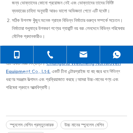
জন্য ভোক্তাদের কোনো প্রয়োজন নেই এবং ভোক্তাদের তাদের নির্দিষ্ট
ব্যবহারের চাহিদা অনুযায়ী আরও ভালো অভিজ্ঞতা পেতে এটি যথেষ্ট।
সঠিক উপলক্ষ খুঁজুন.অনেক গ্রাহক বিভিন্ন নির্মাতার গুরুত্ব সম্পর্কে সচেতন।
নির্মাতারা শুধুমাত্র উপকরণ পণ্যের গ্যারান্টি নয় বরং লেনদেনে বিভিন্ন পরিষেবার
মৌলিক প্রদানকারীও।
+86-138-6499-6670
+86-512-5258-1232
judyzhuhaix
উপসংহারে, ভোক্তার ব্যবহারের প্রয়োজনের উপর ভিত্তি করে ক্রয় পছন্দ করার সময়
এটি একটি বিজ্ঞ সিদ্ধান্ত।
Changshu Weicheng Nonwoven
Equipment Co., Ltd.
একটি চীনা এন্টারপ্রাইজ যা বহু বছর ধরে বিভিন্ন
+86-139-6232-6695
jasehou@126
ধরণের সরঞ্জাম উত্পাদন এবং প্রক্রিয়াজাত করছে।আমরা উচ্চ-মানের পণ্য এবং
পরিষেবা প্রদানে আত্মবিশ্বাসী।
স্পুনলেস মেশিন প্রস্তুতকারক
উচ্চ মানের স্পুনলেস মেশিন