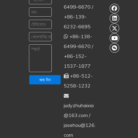
6499-6670 /
+86-139-
6232-6695
+86-138-

6499-6670 /
+86-152-
1537-1877
+86-512-

জমা দিন
5258-1232

judyzhuhaixia
@163.com
/
jasehou@126.
com