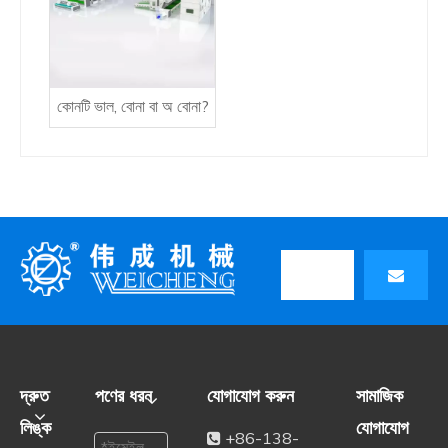
কোনটি ভাল, বোনা বা অ বোনা?
দ্রুত
পণের ধরন
যোগাযোগ করুন
সামাজিক
লিঙ্ক
যোগাযোগ
+86-138-
