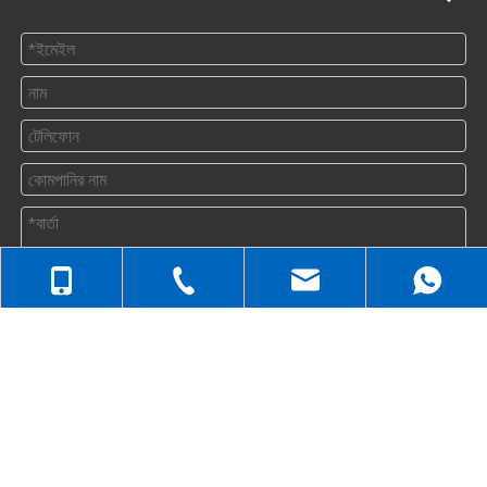
জমা দিন
যোগাযোগ করুন
+86-512-5258-1232
+86-138-6499-6670 / +86-139-6232-6695

+86-138-6499-6670 / +86-152-1537-1877
