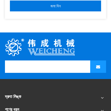
জমা দিন
দ্রুত লিঙ্ক
পণের ধরন