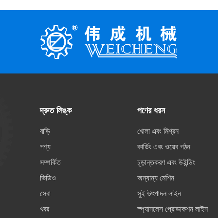
দ্রুত লিঙ্ক
পণের ধরন
বাড়ি
খোলা এবং মিশ্রন
পণ্য
কার্ডিং এবং ওয়েব গঠন
সম্পর্কিত
চূড়ান্তকরণ এবং উইন্ডিং
ভিডিও
অন্যান্য মেশিন
সেবা
সুই উৎপাদন লাইন
খবর
স্প্যানলেস প্রোডাকশন লাইন