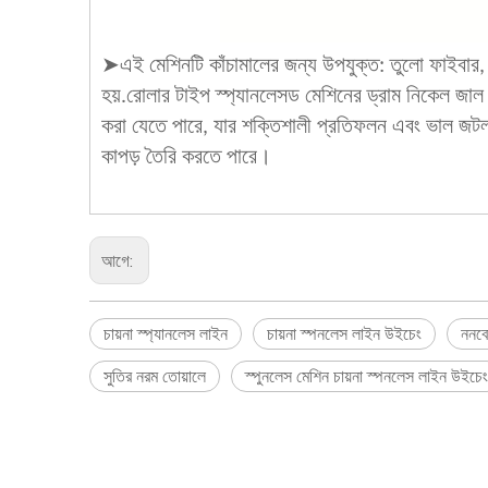
➤
এই মেশিনটি কাঁচামালের জন্য উপযুক্ত: তুলো ফাইবার, 
হয়.রোলার টাইপ স্প্যানলেসড মেশিনের ড্রাম নিকেল জাল ব
করা যেতে পারে, যার শক্তিশালী প্রতিফলন এবং ভাল জটলা
কাপড় তৈরি করতে পারে।
আগে:
চায়না স্প্যানলেস লাইন
চায়না স্পনলেস লাইন উইচেং
ননবো
সুতির নরম তোয়ালে
স্পুনলেস মেশিন চায়না স্পনলেস লাইন উইচেং