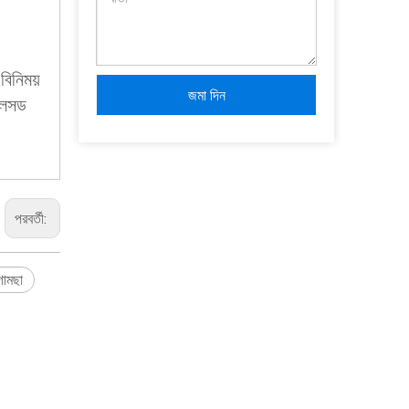
বিনিময়
জমা দিন
নলেসড
পরবর্তী:
গামছা