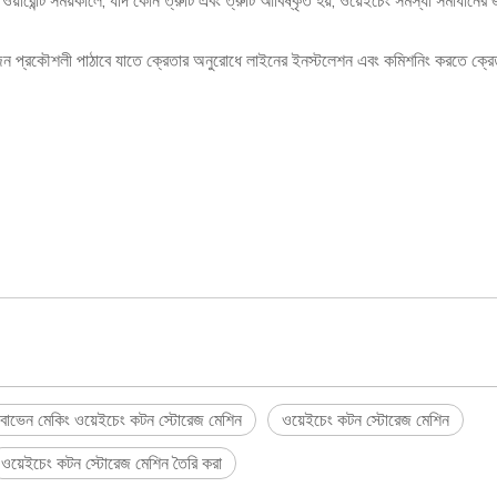
য়ারেন্টি সময়কালে, যদি কোন ত্রুটি এবং ত্রুটি আবিষ্কৃত হয়, ওয়েইচেং সমস্যা সমাধানের
ুইজন প্রকৌশলী পাঠাবে যাতে ক্রেতার অনুরোধে লাইনের ইনস্টলেশন এবং কমিশনিং করতে ক্র
োভেন মেকিং ওয়েইচেং কটন স্টোরেজ মেশিন
ওয়েইচেং কটন স্টোরেজ মেশিন
ওয়েইচেং কটন স্টোরেজ মেশিন তৈরি করা