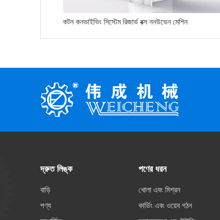
কটন কনভাইভিং সিস্টেম রিজার্ভ বক্স ননউভেন মেশিন
দ্রুত লিঙ্ক
পণের ধরন
বাড়ি
খোলা এবং মিশ্রন
পণ্য
কার্ডিং এবং ওয়েব গঠন