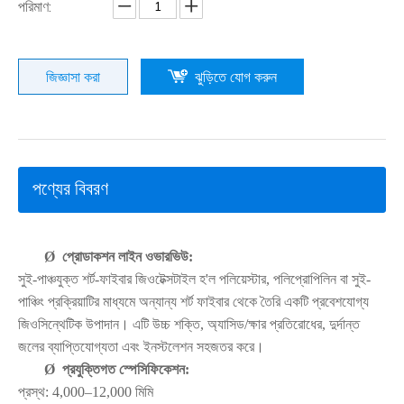
পরিমাণ:
জিজ্ঞাসা করা
ঝুড়িতে যোগ করুন
পণ্যের বিবরণ
Ø
প্রোডাকশন লাইন ওভারভিউ:
সুই-পাঞ্চযুক্ত শর্ট-ফাইবার জিওটেক্সটাইল হ'ল পলিয়েস্টার, পলিপ্রোপিলিন বা সুই-
পাঞ্চিং প্রক্রিয়াটির মাধ্যমে অন্যান্য শর্ট ফাইবার থেকে তৈরি একটি প্রবেশযোগ্য
জিওসিন্থেটিক উপাদান। এটি উচ্চ শক্তি, অ্যাসিড/ক্ষার প্রতিরোধের, দুর্দান্ত
জলের ব্যাপ্তিযোগ্যতা এবং ইনস্টলেশন সহজতর করে।
Ø
প্রযুক্তিগত স্পেসিফিকেশন:
প্রস্থ: 4,000–12,000 মিমি