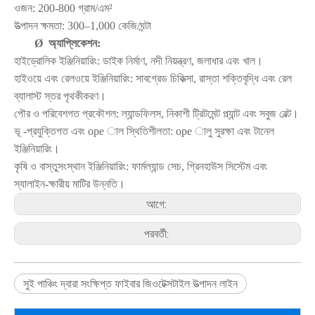
ওজন: 200-800 গ্রাম/এম²
উত্পাদন ক্ষমতা: 300–1,000 কেজি/ঘন্টা
Ø
অ্যাপ্লিকেশন:
হাইড্রোলিক ইঞ্জিনিয়ারিং: ডাইক নির্মাণ, নদী নিয়ন্ত্রণ, জলাধার এবং খাল।
হাইওয়ে এবং রেলওয়ে ইঞ্জিনিয়ারিং: সাবগ্রেড চিকিত্সা, রাস্তা শক্তিবৃদ্ধি এবং রেল
ব্যালাস্ট স্তর পৃথকীকরণ।
পৌর ও পরিবেশগত প্রকৌশল: ল্যান্ডফিলস, নিকাশী ট্রিটমেন্ট প্ল্যান্ট এবং সবুজ বেল্ট।
ভূ -প্রযুক্তিগত এবং ope াল স্থিতিশীলতা: ope ালু সুরক্ষা এবং টানেল
ইঞ্জিনিয়ারিং।
কৃষি ও বাস্তুসংস্থান ইঞ্জিনিয়ারিং: ফার্মল্যান্ড সেচ, গ্রিনহাউস সিস্টেম এবং
স্যালাইন-ক্ষারীয় মাটির উন্নতি।
আগে:
পরবর্তী:
সুই পাঞ্চিং দ্বারা সংক্ষিপ্ত ফাইবার জিওটেক্সটাইল উত্পাদন লাইন