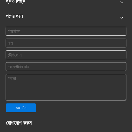
দ্রুত লিঙ্ক
পণের ধরন
জমা দিন
যোগাযোগ করুন