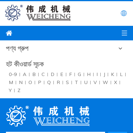
পণ্য গ্রুপ
হট কীওয়ার্ড সূচক
0-9
A
B
C
D
E
F
G
H
I
J
K
L
M
N
O
P
Q
R
S
T
U
V
W
X
Y
Z