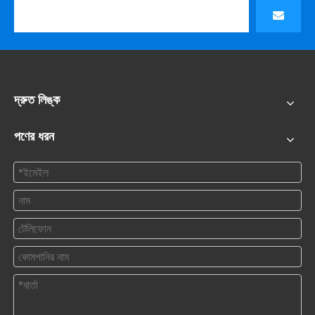
দ্রুত লিঙ্ক
পণের ধরন