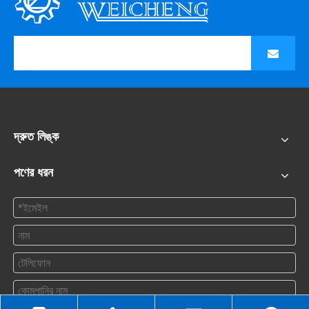
দ্রুত লিঙ্ক
পণের ধরন