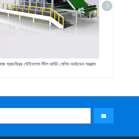
জ স্বয়ংক্রিয় স্টেইনলেস স্টিল কার্ডিং মেশিন ননউভেন সরঞ্জাম