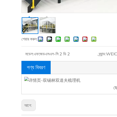
শেয়ার করুন:
মডেল:
এফজেডএসএল-সি 2 ডি 2
ব্র্যান্ড:
WEI
পণ্য বিবরণ
ছো
আগে: